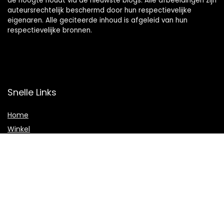
de hoogte houdt via de nieuwste blogs. Alle afbeeldingen zijn
auteursrechtelijk beschermd door hun respectievelijke
eigenaren. Alle geciteerde inhoud is afgeleid van hun
respectievelijke bronnen.
Snelle Links
Home
Winkel
Blogs
Onze webshops
Adverteren
Verklaringen
Privacybeleid