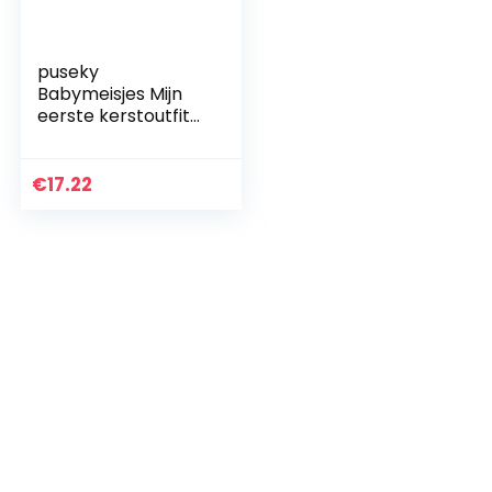
puseky
Babymeisjes Mijn
eerste kerstoutfit
Lange mouw
Romper Tutu Rok
Jurk Hoofdband
€
17.22
Set