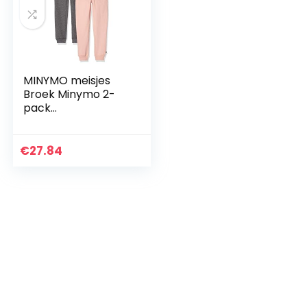
MINYMO meisjes
Broek Minymo 2-
pack
sweatpants/vrijetij
dsbroek voor
meisjes
€
27.84