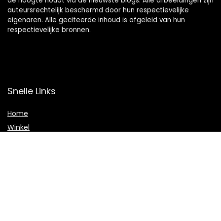
de hoogte houdt via de nieuwste blogs. Alle afbeeldingen zijn
auteursrechtelijk beschermd door hun respectievelijke
eigenaren. Alle geciteerde inhoud is afgeleid van hun
respectievelijke bronnen.
Snelle Links
Home
Winkel
Blogs
Onze webshops
Adverteren
Verklaringen
Privacybeleid