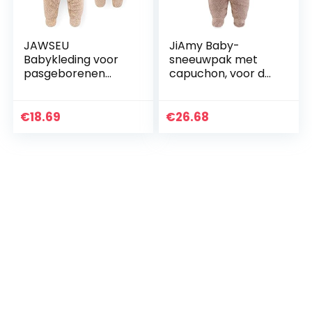
JAWSEU
JiAmy Baby-
Babykleding voor
sneeuwpak met
pasgeborenen
capuchon, voor de
winter, fleece
winter, van fleece,
overall baby
lange mouwen, 0-
sneeuwpak met
12 maanden.
€
18.69
€
26.68
capuchon cartoon
beer fleece
rompers…