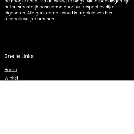
de hoogte houdt via de nieuwste blogs. Alle afbeeldingen zijn
auteursrechtelijk beschermd door hun respectievelijke
eigenaren. Alle geciteerde inhoud is afgeleid van hun
respectievelijke bronnen.
Snelle Links
Home
Winkel
Blogs
Onze webshops
Adverteren
Verklaringen
Privacybeleid