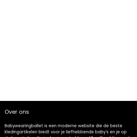
Over ons
Babywearingballet is een moderne website die de beste
kledingartikelen biedt voor je liefhebbende baby’s en je op