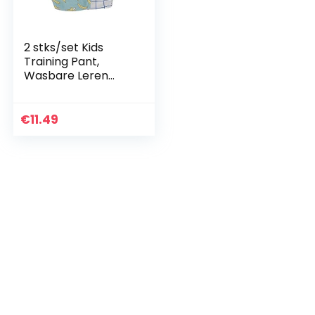
2 stks/set Kids
Training Pant,
Wasbare Leren
Broek Cartoon
Patch Doek Luiers
voor Baby Jongens
€
11.49
Meisjes