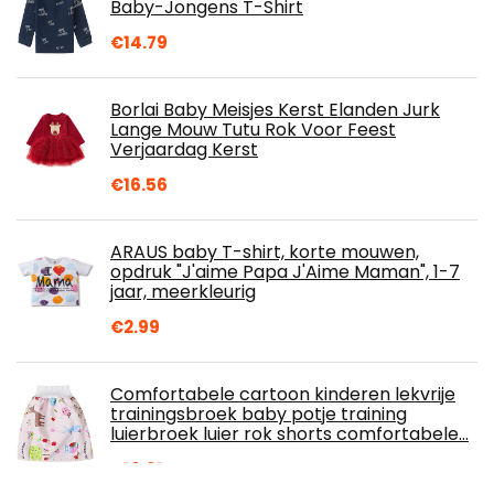
Baby-Jongens T-Shirt
€
14.79
Borlai Baby Meisjes Kerst Elanden Jurk
Lange Mouw Tutu Rok Voor Feest
Verjaardag Kerst
€
16.56
ARAUS baby T-shirt, korte mouwen,
opdruk "J'aime Papa J'Aime Maman", 1-7
jaar, meerkleurig
€
2.99
Comfortabele cartoon kinderen lekvrije
trainingsbroek baby potje training
luierbroek luier rok shorts comfortabele…
€
16.61