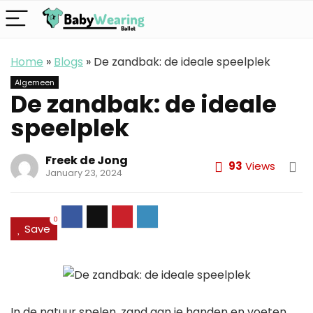
Home
»
Blogs
»
De zandbak: de ideale speelplek
Algemeen
De zandbak: de ideale
speelplek
Freek de Jong
93
Views
January 23, 2024
0
Save
In de natuur spelen, zand aan je handen en voeten