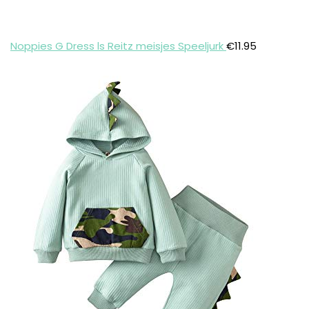
Noppies G Dress ls Reitz meisjes Speeljurk
€
11.95